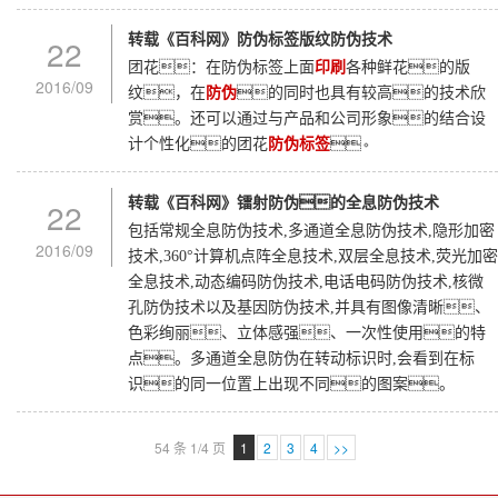
转载《百科网》防伪标签版纹防伪技术
团花：在防伪标签上面
印刷
各种鲜花的版
纹，在
防伪
的同时也具有较高的技术欣
赏。还可以通过与产品和公司形象的结合设
计个性化的团花
防伪标签
。
转载《百科网》镭射防伪的全息防伪技术
包括常规全息防伪技术,多通道全息防伪技术,隐形加密
技术,360°计算机点阵全息技术,双层全息技术,荧光加密
全息技术,动态编码防伪技术,电话电码防伪技术,核微
孔防伪技术以及基因防伪技术,并具有图像清晰、
色彩绚丽、立体感强、一次性使用的特
点。多通道全息防伪在转动标识时,会看到在标
识的同一位置上出现不同的图案。
54 条 1/4 页
1
2
3
4
>>