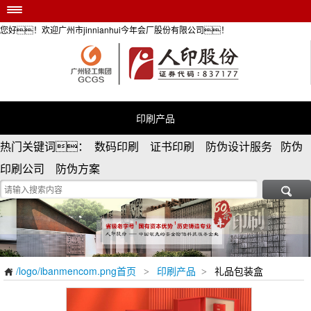
您好！欢迎广州市jinnianhui今年会厂股份有限公司！
/logo/ibanmencom.png首页
印刷产品
安全防伪服务
个性定制
印刷产品
防伪资讯
热门关键词： 数码印刷 证书印刷 防伪设计服务 防伪
荣誉资质
印刷公司 防伪方案
关于/logo/ibanmencom.png

/logo/ibanmencom.png首页
印刷产品
礼品包装盒
>
>
