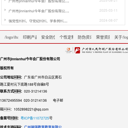
广州市jinnianhui今年会厂股份有限公司关于采购一台自动烫金机设备采购公告
2025-08-21
广州市jinnianhui今年会厂股份有限公司关于出租粘盒后工序自动化（精品礼盒）生产线设备公告采购公告
2025-03-11
强党性、守党纪、学条例、税企共建绘新篇 --- 国家税务总局广州市海珠区税务局征收管理科党支部、 国家税务总局广州市海珠区税务局信息中心党支部、 广州市jinnianhui今年会厂股份有限公司包装印刷党支部“联学联建联创”
2024-08-07
/logo/ibanmencom.png首页
印刷产品
安全防伪服务
个性定制
防伪资讯
荣誉资质
关于/log
广州市jinnianhui今年会厂股份有限公司
版权所有
公司地址：
广东省广州市白云区黄石
路江夏村元下底路188号自编8号
联系方式：
020-31214136
13672495594 020-31214136 电子邮
箱：1052898221@qq.com
备案号：
粤ICP备11072725
号
技术支持：
广州珅琪教育教育有限公