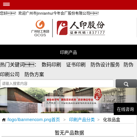
您好！欢迎广州市jinnianhui今年会厂股份有限公司！
/logo/ibanmencom.png首页
印刷产品
安全防伪服务
个性定制
印刷产品
防伪资讯
热门关键词： 数码印刷 证书印刷 防伪设计服务 防伪
荣誉资质
印刷公司 防伪方案
关于/logo/ibanmencom.png

在线咨询
/logo/ibanmencom.png首页
印刷产品分类
化妆品盒
>
>

暂无产品数据