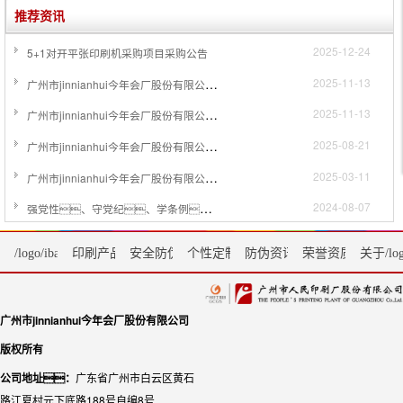
推荐资讯
2025-12-24
5+1对开平张印刷机采购项目采购公告
广州市jinnianhui今年会厂股份有限公司关于采购一台检糊一体机项目采购公告
2025-11-13
广州市jinnianhui今年会厂股份有限公司关于采购一台单张纸喷码检测设备项目采购公告
2025-11-13
广州市jinnianhui今年会厂股份有限公司关于采购一台自动烫金机设备采购公告
2025-08-21
广州市jinnianhui今年会厂股份有限公司关于出租粘盒后工序自动化（精品礼盒）生产线设备公告采购公告
2025-03-11
强党性、守党纪、学条例、税企共建绘新篇 --- 国家税务总局广州市海珠区税务局征收管理科党支部、 国家税务总局广州市海珠区税务局信息中心党支部、 广州市jinnianhui今年会厂股份有限公司包装印刷党支部“联学联建联创”
2024-08-07
/logo/ibanmencom.png首页
印刷产品
安全防伪服务
个性定制
防伪资讯
荣誉资质
关于/log
广州市jinnianhui今年会厂股份有限公司
版权所有
公司地址：
广东省广州市白云区黄石
路江夏村元下底路188号自编8号