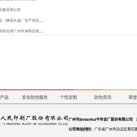
机设备采购公告
广州市jinnianhui今年会厂股份有限公司关于出租粘盒后工序自动化（精品礼盒）生产线设备公告采购公告
强党性、守党纪、学条例、税企共建绘新篇 --- 国家税务总局广州市海珠区税务局征收管理科党支部、 国家税务总局广州市海珠区税务局信息中心党支部、 广州市jinnianhui今年会厂股份有限公司包装印刷党支部“联学联建联创”
页
产品
安全防伪服务
个性定制
防伪资讯
荣誉
广州市jinnianhui今年会厂股份有限公司
公司地址：
广东省广州市白云区黄石路