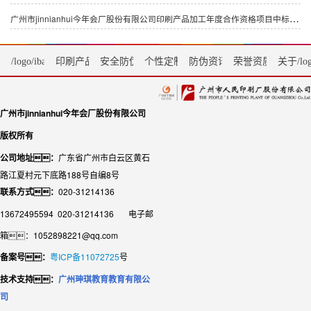
广州市jinnianhui今年会厂股份有限公司印刷产品加工年度合作资格项目中标候选人公示
/logo/ibanmencom.png首页
印刷产品
安全防伪服务
个性定制
防伪资讯
荣誉资质
关于/log
广州市jinnianhui今年会厂股份有限公司
版权所有
公司地址：
广东省广州市白云区黄石
路江夏村元下底路188号自编8号
联系方式：
020-31214136
13672495594 020-31214136 电子邮
箱：1052898221@qq.com
备案号：
粤ICP备11072725
号
技术支持：
广州珅琪教育教育有限公
司