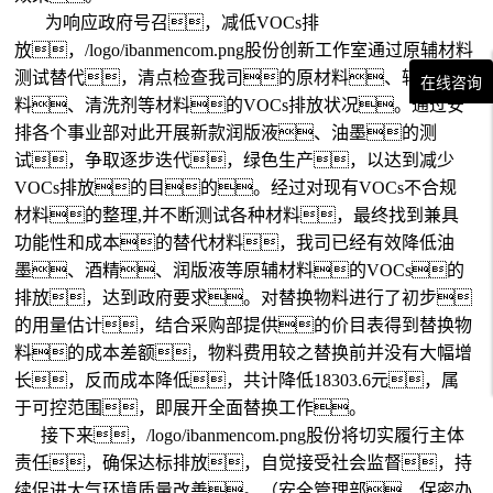
为响应政府号召，减低VOCs排
放，/logo/ibanmencom.png股份创新工作室通过原辅材料
测试替代，清点检查我司的原材料、辅
在线咨询
料、清洗剂等材料的VOCs排放状况。通过安
排各个事业部对此开展新款润版液、油墨的测
试，争取逐步迭代，绿色生产，以达到减少
VOCs排放的目的。经过对现有VOCs不合规
材料的整理,并不断测试各种材料，最终找到兼具
功能性和成本的替代材料，我司已经有效降低油
墨、酒精、润版液等原辅材料的VOCs的
排放，达到政府要求。对替换物料进行了初步
的用量估计，结合采购部提供的价目表得到替换物
料的成本差额，物料费用较之替换前并没有大幅增
长，反而成本降低，共计降低18303.6元，属
于可控范围，即展开全面替换工作。
接下来，/logo/ibanmencom.png股份将切实履行主体
责任，确保达标排放，自觉接受社会监督，持
续促进大气环境质量改善。（安全管理部、保密办