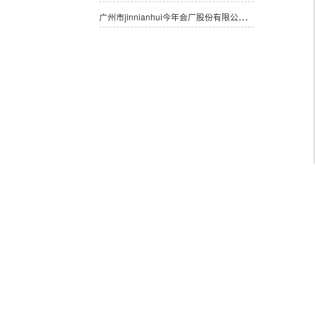
广州市jinnianhui今年会厂股份有限公司印刷产品加工年度合作资格项目中标候选人公示