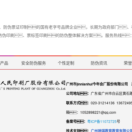
证券、防伪票证印制的国有老字号品牌企业，长期为政府部门
防伪印刷、票标签印刷的防伪整体解决方案。服务热线
页
产品
安全防伪服务
个性定制
防伪资讯
荣誉
广州市jinnianhui今年会厂股份有限公司
公司地址：
广东省广州市白云区黄石路
联系方式：
020-31214136 13672
箱：1052898221@qq.com
备案号：
粤ICP备11072725
号
技术支持：
广州珅琪教育教育有限公