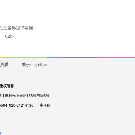
、社会各界提供票据
：
020-
资质
关于/logo/ibanmencom.png
 版权所有
江夏村元下底路188号自编8号
495594 020-31214136 电子邮
司