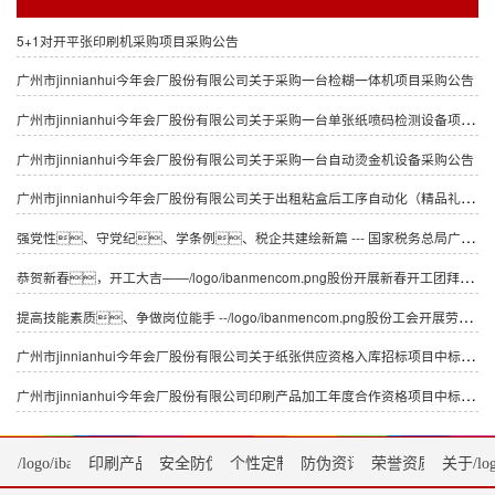
5+1对开平张印刷机采购项目采购公告
广州市jinnianhui今年会厂股份有限公司关于采购一台检糊一体机项目采购公告
广州市jinnianhui今年会厂股份有限公司关于采购一台单张纸喷码检测设备项目采购公告
广州市jinnianhui今年会厂股份有限公司关于采购一台自动烫金机设备采购公告
广州市jinnianhui今年会厂股份有限公司关于出租粘盒后工序自动化（精品礼盒）生产线设备公告采购公告
强党性、守党纪、学条例、税企共建绘新篇 --- 国家税务总局广州市海珠区税务局征收管理科党支部、 国家税务总局广州市海珠区税务局信息中心党支部、 广州市jinnianhui今年会厂股份有限公司包装印刷党支部“联学联建联创”
恭贺新春，开工大吉——/logo/ibanmencom.png股份开展新春开工团拜活动
提高技能素质、争做岗位能手 --/logo/ibanmencom.png股份工会开展劳动技能竞赛
广州市jinnianhui今年会厂股份有限公司关于纸张供应资格入库招标项目中标候选人的公示
广州市jinnianhui今年会厂股份有限公司印刷产品加工年度合作资格项目中标候选人公示
/logo/ibanmencom.png首页
印刷产品
安全防伪服务
个性定制
防伪资讯
荣誉资质
关于/log