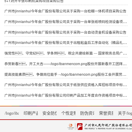
5+1对开平张印刷机采购项目采购公告
广州市jinnianhui今年会厂股份有限公司关于采购一台检糊一体机项目采购公告
广州市jinnianhui今年会厂股份有限公司关于采购一台单张纸喷码检测设备项目采购公告
广州市jinnianhui今年会厂股份有限公司关于采购一台自动烫金机设备采购公告
广州市jinnianhui今年会厂股份有限公司关于出租粘盒后工序自动化（精品礼盒）生产线设备公告采购公告
强党性、守党纪、学条例、税企共建绘新篇 --- 国家税务总局广州市海珠区税务局征收管理科党支部、 国家税务总局广州市海珠区税务局信息中心党支部、 广州市jinnianhui今年会厂股份有限公司包装印刷党支部“联学联建联创”
恭贺新春，开工大吉——/logo/ibanmencom.png股份开展新春开工团拜活动
提高技能素质、争做岗位能手 --/logo/ibanmencom.png股份工会开展劳动技能竞赛
广州市jinnianhui今年会厂股份有限公司关于纸张供应资格入库招标项目中标候选人的公示
广州市jinnianhui今年会厂股份有限公司印刷产品加工年度合作资格项目中标候选人公示
/logo/ibanmencom.png首页
印刷产品
安全防伪服务
个性定制
防伪资讯
荣誉资质
关于/log